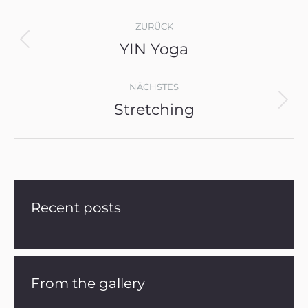
Album-
Navigation
ZURÜCK
YIN Yoga
Vorheriges
Album:
NÄCHSTES
Stretching
Nächstes
Album:
Recent posts
From the gallery