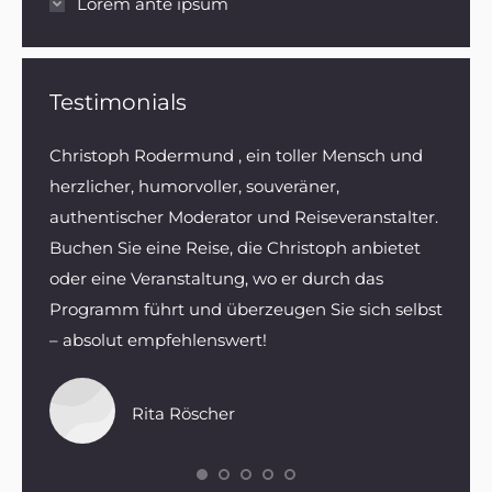
Lorem ante ipsum
Testimonials
retium.
Christoph Rodermund , ein toller Mensch und
Herr 
 varius
herzlicher, humorvoller, souveräner,
Reisef
isse
authentischer Moderator und Reiseveranstalter.
Preis/
stique
Buchen Sie eine Reise, die Christoph anbietet
Wir w
oder eine Veranstaltung, wo er durch das
da wi
Programm führt und überzeugen Sie sich selbst
– absolut empfehlenswert!
Rita Röscher