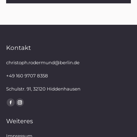
Kontakt
christoph.rodermund@berlin.de
+49 160 9707 8358
Schulstr. 91, 32120 Hiddenhausen
Finden Sie uns auf:
Facebook
Instagram
page
page
Weiteres
opens
opens
in
in
Impressum