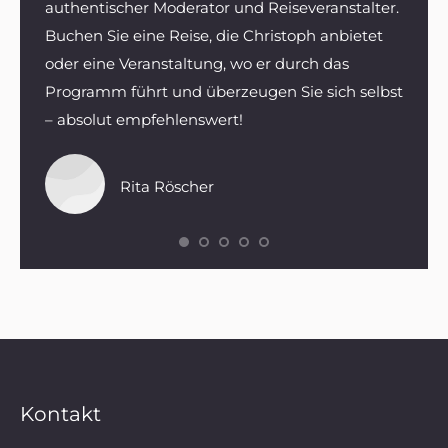
isse
authentischer Moderator und Reiseveranstalter.
Preis/
stique
Buchen Sie eine Reise, die Christoph anbietet
Wir w
oder eine Veranstaltung, wo er durch das
da wi
Programm führt und überzeugen Sie sich selbst
– absolut empfehlenswert!
Rita Röscher
Kontakt