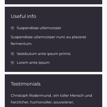
Useful info
Suspendisse ullamcorper
Suspendisse ullamcorper nunc eu placerat
fermentum.
Vestibulum ante ipsum primis
Lorem ante ipsum
Testimonials
retium.
Christoph Rodermund , ein toller Mensch und
Herr 
 varius
herzlicher, humorvoller, souveräner,
Reisef