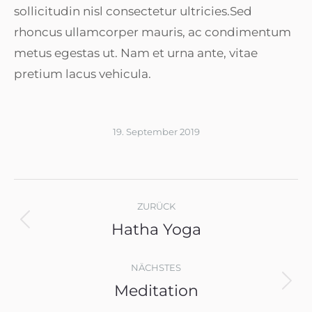
sollicitudin nisl consectetur ultricies.Sed
rhoncus ullamcorper mauris, ac condimentum
metus egestas ut. Nam et urna ante, vitae
pretium lacus vehicula.
19. September 2019
Album-
Navigation
ZURÜCK
Hatha Yoga
Vorheriges
Album:
NÄCHSTES
Meditation
Nächstes
Album: